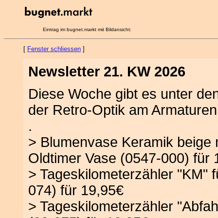
Eintrag im bugnet.markt mit Bildansicht:
[
Fenster schliessen
]
Newsletter 21. KW 2026
Diese Woche gibt es unter de
der Retro-Optik am Armaturenb
.
> Blumenvase Keramik beige ma
Oldtimer Vase (0547-000) für 
> Tageskilometerzähler "KM" für
074) für 19,95€
> Tageskilometerzähler "Abfahr