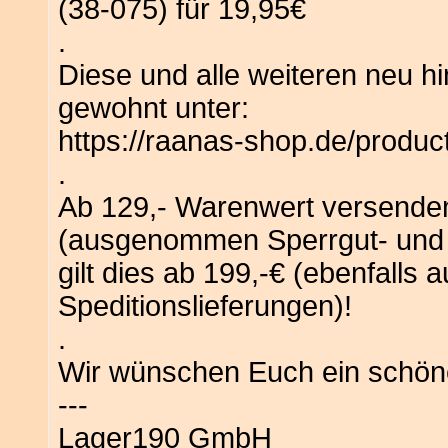
(38-075) für 19,95€
.
Diese und alle weiteren neu h
gewohnt unter:
https://raanas-shop.de/produ
.
Ab 129,- Warenwert versenden
(ausgenommen Sperrgut- und S
gilt dies ab 199,-€ (ebenfall
Speditionslieferungen)!
.
Wir wünschen Euch ein schö
---
Lager190 GmbH