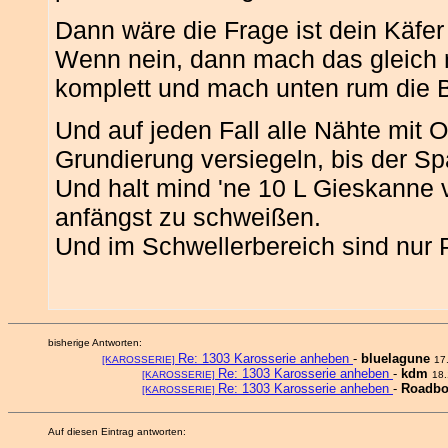
Dann wäre die Frage ist dein Käfer
Wenn nein, dann mach das gleich r
komplett und mach unten rum die 
Und auf jeden Fall alle Nähte mit 
Grundierung versiegeln, bis der Spal
Und halt mind 'ne 10 L Gieskanne v
anfängst zu schweißen.
Und im Schwellerbereich sind nur
bisherige Antworten:
Re: 1303 Karosserie anheben
-
bluelagune
[KAROSSERIE]
17
Re: 1303 Karosserie anheben
-
kdm
[KAROSSERIE]
18
Re: 1303 Karosserie anheben
-
Roadb
[KAROSSERIE]
Auf diesen Eintrag antworten: