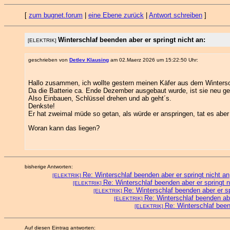
[
zum bugnet.forum
|
eine Ebene zurück
|
Antwort schreiben
]
Winterschlaf beenden aber er springt nicht an:
[ELEKTRIK]
geschrieben von
Detlev Klausing
am 02.Maerz 2026 um 15:22:50 Uhr:
Hallo zusammen, ich wollte gestern meinen Käfer aus dem Winters
Da die Batterie ca. Ende Dezember ausgebaut wurde, ist sie neu ge
Also Einbauen, Schlüssel drehen und ab geht´s.
Denkste!
Er hat zweimal müde so getan, als würde er anspringen, tat es aber 
Woran kann das liegen?
bisherige Antworten:
Re: Winterschlaf beenden aber er springt nicht an
[ELEKTRIK]
Re: Winterschlaf beenden aber er springt n
[ELEKTRIK]
Re: Winterschlaf beenden aber er sp
[ELEKTRIK]
Re: Winterschlaf beenden abe
[ELEKTRIK]
Re: Winterschlaf been
[ELEKTRIK]
Auf diesen Eintrag antworten: