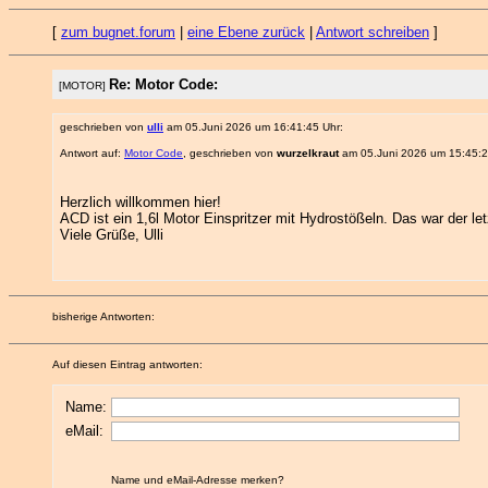
[
zum bugnet.forum
|
eine Ebene zurück
|
Antwort schreiben
]
Re: Motor Code:
[MOTOR]
geschrieben von
ulli
am 05.Juni 2026 um 16:41:45 Uhr:
Antwort auf:
Motor Code
, geschrieben von
wurzelkraut
am 05.Juni 2026 um 15:45:2
Herzlich willkommen hier!
ACD ist ein 1,6l Motor Einspritzer mit Hydrostößeln. Das war der le
Viele Grüße, Ulli
bisherige Antworten:
Auf diesen Eintrag antworten:
Name:
eMail:
Name und eMail-Adresse merken?