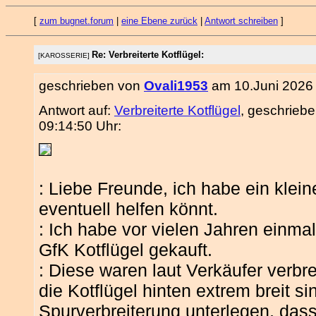
[
zum bugnet.forum
|
eine Ebene zurück
|
Antwort schreiben
]
Re: Verbreiterte Kotflügel:
[KAROSSERIE]
geschrieben von
Ovali1953
am 10.Juni 2026 
Antwort auf:
Verbreiterte Kotflügel
, geschrieb
09:14:50 Uhr:
: Liebe Freunde, ich habe ein klein
eventuell helfen könnt.
: Ich habe vor vielen Jahren einma
GfK Kotflügel gekauft.
: Diese waren laut Verkäufer verbr
die Kotflügel hinten extrem breit s
Spurverbreiterung unterlegen, das