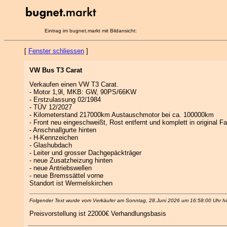
Eintrag im bugnet.markt mit Bildansicht:
[
Fenster schliessen
]
VW Bus T3 Carat
Verkaufen einen VW T3 Carat.
- Motor 1,9l, MKB: GW, 90PS/66KW
- Erstzulassung 02/1984
- TÜV 12/2027
- Kilometerstand 217000km Austauschmotor bei ca. 100000km
- Front neu eingeschweißt, Rost entfernt und komplett in original F
- Anschnallgurte hinten
- H-Kennzeichen
- Glashubdach
- Leiter und grosser Dachgepäckträger
- neue Zusatzheizung hinten
- neue Antriebswellen
- neue Bremssättel vorne
Standort ist Wermelskirchen
Folgender Text wurde vom Verkäufer am Sonntag, 28.Juni 2026 um 16:58:00 Uhr hi
Preisvorstellung ist 22000€ Verhandlungsbasis