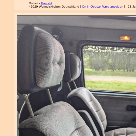
Robert -
Kontakt
42929 Wermelskirchen Deutschland [
Ort in
Google Maps
anzeigen
] - 28.J