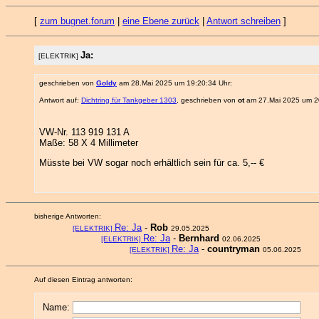
[
zum bugnet.forum
|
eine Ebene zurück
|
Antwort schreiben
]
Ja:
[ELEKTRIK]
geschrieben von
Goldy
am 28.Mai 2025 um 19:20:34 Uhr:
Antwort auf:
Dichtring für Tankgeber 1303
, geschrieben von
ot
am 27.Mai 2025 um 20
VW-Nr. 113 919 131 A
Maße: 58 X 4 Millimeter
Müsste bei VW sogar noch erhältlich sein für ca. 5,-- €
bisherige Antworten:
Re: Ja
-
Rob
[ELEKTRIK]
29.05.2025
Re: Ja
-
Bernhard
[ELEKTRIK]
02.06.2025
Re: Ja
-
countryman
[ELEKTRIK]
05.06.2025
Auf diesen Eintrag antworten:
Name: