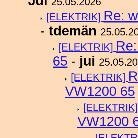
Jui
25.05.2026
Re: w
[ELEKTRIK]
-
tdemän
25.05.2
Re:
[ELEKTRIK]
65
-
jui
25.05.2
R
[ELEKTRIK]
VW1200 65
[ELEKTRIK
VW1200 
[ELEKTR