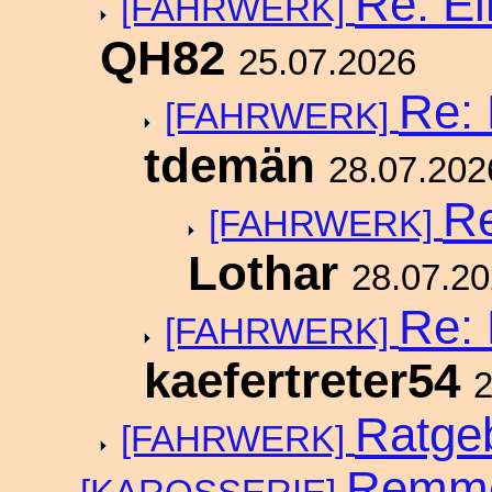
Re: E
[FAHRWERK]
QH82
25.07.2026
Re: 
[FAHRWERK]
tdemän
28.07.202
Re
[FAHRWERK]
Lothar
28.07.2
Re: 
[FAHRWERK]
kaefertreter54
2
Ratge
[FAHRWERK]
Remmel