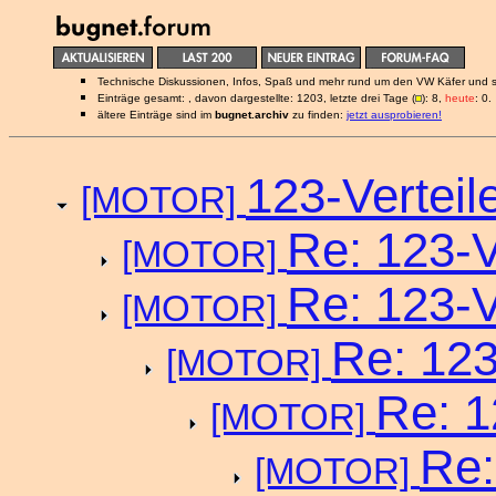
Technische Diskussionen, Infos, Spaß und mehr rund um den VW Käfer und 
Einträge gesamt: , davon dargestellte: 1203, letzte drei Tage (
): 8,
heute
: 0.
ältere Einträge sind im
bugnet.archiv
zu finden:
jetzt ausprobieren!
123-Verteil
[MOTOR]
Re: 123-V
[MOTOR]
Re: 123-V
[MOTOR]
Re: 123
[MOTOR]
Re: 1
[MOTOR]
Re:
[MOTOR]