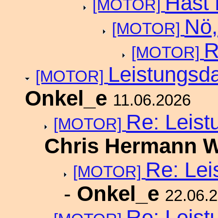
Hast 
[MOTOR]
Nö,
[MOTOR]
R
[MOTOR]
Leistungsd
[MOTOR]
Onkel_e
11.06.2026
Re: Leist
[MOTOR]
Chris Hermann
Re: Lei
[MOTOR]
-
Onkel_e
22.06.
Re: Leist