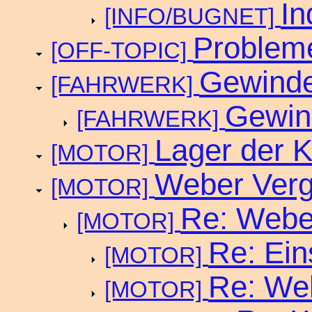
In
[INFO/BUGNET]
Probleme
[OFF-TOPIC]
Gewinde
[FAHRWERK]
Gewin
[FAHRWERK]
Lager der Kl
[MOTOR]
Weber Verg
[MOTOR]
Re: Webe
[MOTOR]
Re: Ein
[MOTOR]
Re: We
[MOTOR]