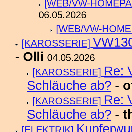
[WEB/VW-HOMEP
06.05.2026
[WEB/VW-HOME
VW1303
[KAROSSERIE]
-
Olli
04.05.2026
Re: 
[KAROSSERIE]
Schläuche ab?
-
o
Re: 
[KAROSSERIE]
Schläuche ab?
-
t
Kupferw
[ELEKTRIK]