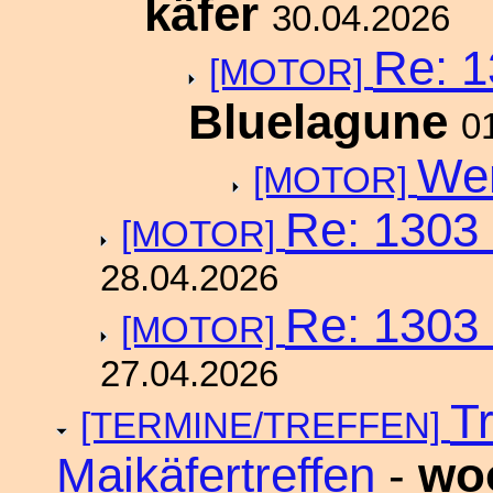
käfer
30.04.2026
Re: 1
[MOTOR]
Bluelagune
0
Wen
[MOTOR]
Re: 1303 
[MOTOR]
28.04.2026
Re: 1303 
[MOTOR]
27.04.2026
T
[TERMINE/TREFFEN]
Maikäfertreffen
-
wo