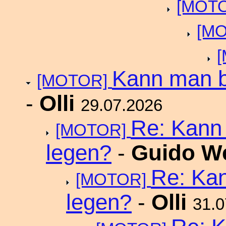
[MOT
[M
Kann man b
[MOTOR]
-
Olli
29.07.2026
Re: Kann
[MOTOR]
legen?
-
Guido W
Re: Ka
[MOTOR]
legen?
-
Olli
31.0