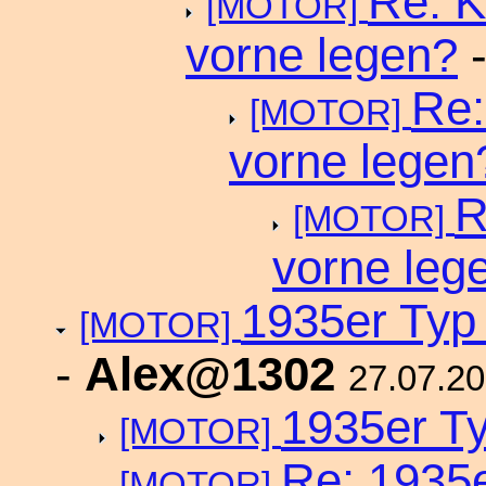
Re: K
[MOTOR]
vorne legen?
Re:
[MOTOR]
vorne legen
R
[MOTOR]
vorne leg
1935er Typ 
[MOTOR]
-
Alex@1302
27.07.2
1935er Ty
[MOTOR]
Re: 1935e
[MOTOR]