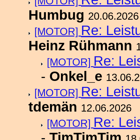
[MOTOR]
Humbug
20.06.2026
Re: Leist
[MOTOR]
Heinz Rühmann
Re: Lei
[MOTOR]
-
Onkel_e
13.06.
Re: Leist
[MOTOR]
tdemän
12.06.2026
Re: Lei
[MOTOR]
-
TimTimTim
18