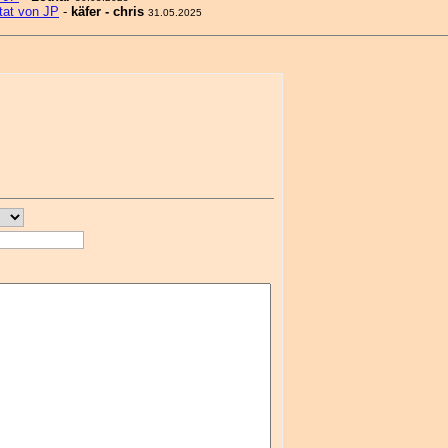
tat von JP
-
käfer - chris
31.05.2025