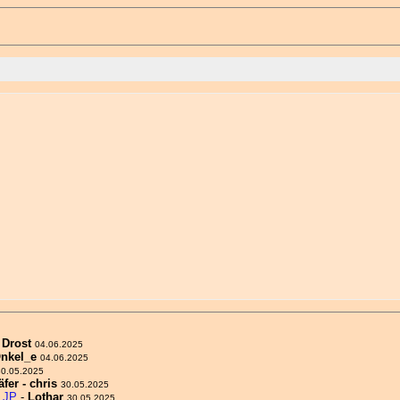
 Drost
04.06.2025
nkel_e
04.06.2025
30.05.2025
äfer - chris
30.05.2025
 JP
-
Lothar
30.05.2025