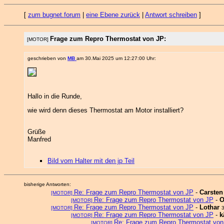
[
zum bugnet.forum
|
eine Ebene zurück
|
Antwort schreiben
]
Frage zum Repro Thermostat von JP:
[MOTOR]
geschrieben von
MB
am 30.Mai 2025 um 12:27:00 Uhr:
Hallo in die Runde,
wie wird denn dieses Thermostat am Motor installiert?
Grüße
Manfred
Bild vom Halter mit den jp Teil
bisherige Antworten:
Re: Frage zum Repro Thermostat von JP
-
Carsten
[MOTOR]
Re: Frage zum Repro Thermostat von JP
-
O
[MOTOR]
Re: Frage zum Repro Thermostat von JP
-
Lothar
[MOTOR]
Re: Frage zum Repro Thermostat von JP
-
k
[MOTOR]
Re: Frage zum Repro Thermostat von
[MOTOR]