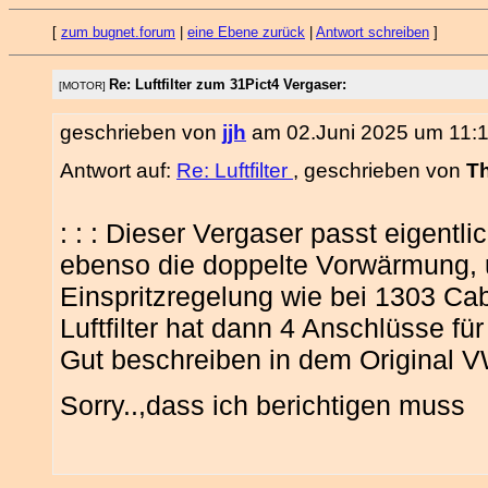
[
zum bugnet.forum
|
eine Ebene zurück
|
Antwort schreiben
]
Re: Luftfilter zum 31Pict4 Vergaser:
[MOTOR]
geschrieben von
jjh
am 02.Juni 2025 um 11:1
Antwort auf:
Re: Luftfilter
, geschrieben von
T
: : : Dieser Vergaser passt eigentl
ebenso die doppelte Vorwärmung, 
Einspritzregelung wie bei 1303 Cab
Luftfilter hat dann 4 Anschlüsse fü
Gut beschreiben in dem Original V
Sorry..,dass ich berichtigen muss