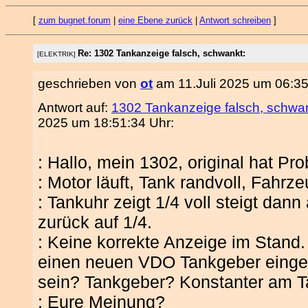
[
zum bugnet.forum
|
eine Ebene zurück
|
Antwort schreiben
]
Re: 1302 Tankanzeige falsch, schwankt:
[ELEKTRIK]
geschrieben von
ot
am 11.Juli 2025 um 06:35
Antwort auf:
1302 Tankanzeige falsch, schwa
2025 um 18:51:34 Uhr:
: Hallo, mein 1302, original hat P
: Motor läuft, Tank randvoll, Fahrze
: Tankuhr zeigt 1/4 voll steigt dann
zurück auf 1/4.
: Keine korrekte Anzeige im Stand.
einen neuen VDO Tankgeber einge
sein? Tankgeber? Konstanter am 
: Eure Meinung?