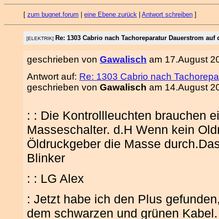
[
zum bugnet.forum
|
eine Ebene zurück
|
Antwort schreiben
]
Re: 1303 Cabrio nach Tachoreparatur Dauerstrom auf 
[ELEKTRIK]
geschrieben von
Gawalisch
am 17.August 20
Antwort auf:
Re: 1303 Cabrio nach Tachorepar
geschrieben von
Gawalisch
am 14.August 20
: : Die Kontrollleuchten brauchen e
Masseschalter. d.H Wenn kein Oldru
Öldruckgeber die Masse durch.Das g
Blinker
: : LG Alex
: Jetzt habe ich den Plus gefunden
dem schwarzen und grünen Kabel.