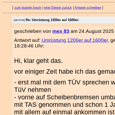
[
zum bugnet.forum
|
eine Ebene zurück
|
Antwort schreiben
]
Re: Umrüstung 1200er auf 1600er:
[MOTOR]
geschrieben von
mex 83
am 24.August 2025 
Antwort auf:
Umrüstung 1200er auf 1600er
, 
18:28:46 Uhr:
Hi, klar geht das.
vor einiger Zeit habe ich das gem
- erst mal mit dem TÜV sprechen wa
TüV nehmen
- vorne auf Scheibenbremsen umba
mit TAS genommen und schon 1 Jahr
mit allem auf einmal ankommen is