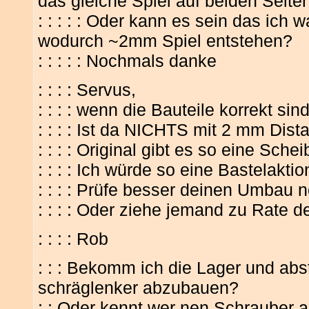
das gleiche Spiel auf beiden Seiten
: : : : : Oder kann es sein das ic
wodurch ~2mm Spiel entstehen?
: : : : : Nochmals danke
: : : : Servus,
: : : : wenn die Bauteile korrekt s
: : : : Ist da NICHTS mit 2 mm Dist
: : : : Original gibt es so eine Schei
: : : : Ich würde so eine Bastelaktio
: : : : Prüfe besser deinen Umbau 
: : : : Oder ziehe jemand zu Rate d
: : : : Rob
: : : Bekomm ich die Lager und ab
schräglenker abzubauen?
: : Oder kennt wer nen Schrauber