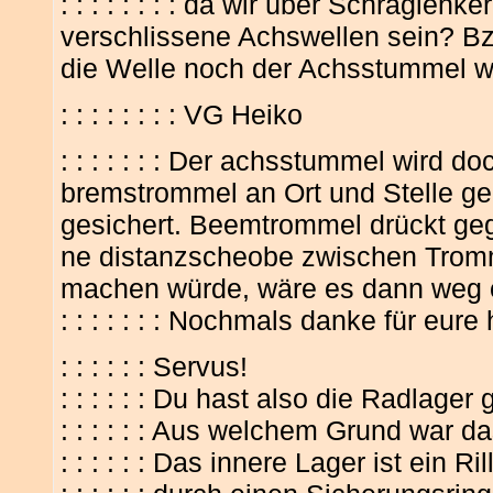
: : : : : : : : da wir über Schrägle
verschlissene Achswellen sein? B
die Welle noch der Achsstummel w
: : : : : : : : VG Heiko
: : : : : : : Der achsstummel wird do
bremstrommel an Ort und Stelle ge
gesichert. Beemtrommel drückt ge
ne distanzscheobe zwischen Trom
machen würde, wäre es dann weg 
: : : : : : : Nochmals danke für eure 
: : : : : : Servus!
: : : : : : Du hast also die Radlage
: : : : : : Aus welchem Grund war d
: : : : : : Das innere Lager ist ein Ri