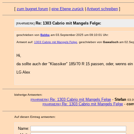
[
zum bugnet.forum
|
eine Ebene zurück
|
Antwort schreiben
]
Re: 1303 Cabrio mit Mangels Felge:
[FAHRWERK]
geschrieben von
Babba
am 03.September 2025 um 09:10:01 Uhr:
Antwort auf:
1303 Cabrio mit Mangels Felge
, geschrieben von
Gawalisch
am 02.Sep
Hi,
da sollte auch der "Klassiker" 185/70 R 15 passen, oder, wenns ein
LG Alex
bisherige Antworten:
Re: 1303 Cabrio mit Mangels Felge
-
Stefan
[FAHRWERK]
03.0
Re: 1303 Cabrio mit Mangels Felge
-
con
[FAHRWERK]
Auf diesen Eintrag antworten:
Name: