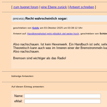
[
zum bugnet.forum
|
eine Ebene zurück
|
Antwort schreiben
]
Recht wahrscheinlich sogar:
[BREMSE]
geschrieben von
Goldy
am 03.Oktober 2025 um 03:38:12 Uhr:
Antwort auf:
Handbremshebel geht plötzlich viel weiter hoch
, geschrieben von
Schön
Also nachschauen. Ist kein Hexenwerk. Ein Handbuch ist sehr, sehr 
Theoretisch kann auch was im Inneren einer der Bremstrommeln ka
Also nachschauen.
Bremsen sind wichtiger als das Radio!
bisherige Antworten:
Auf diesen Eintrag antworten:
Name:
eMail: