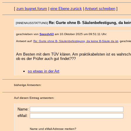
[
zum bugnet.forum
|
eine Ebene zurück
|
Antwort schreiben
]
Re: Gurte ohne B- Säulenbefestigung, da kein
[INNENAUSSTATTUNG]
geschrieben von
Speedy63
am 10.Oktober 2025 um 09:51:11 Uhr:
Antwort auf:
Re: Gurte ohne B- Säulenbefestigung, da keine B-Säule da ist
, geschr
Am Besten mit dem TÜV klären. Am praktikabelsten ist es wahrschei
ob es der Prüfer auch gut findet???
so etwas in der Art
bisherige Antworten:
Auf diesen Eintrag antworten:
Name:
eMail:
Name und eMail-Adresse merken?