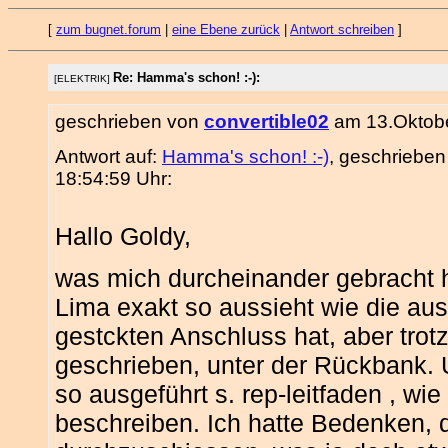
[
zum bugnet.forum
|
eine Ebene zurück
|
Antwort schreiben
]
Re: Hamma's schon! :-):
[ELEKTRIK]
geschrieben von
convertible02
am 13.Oktobe
Antwort auf:
Hamma's schon! :-)
, geschriebe
18:54:59 Uhr:
Hallo Goldy,
was mich durcheinander gebracht h
Lima exakt so aussieht wie die aus
gestckten Anschluss hat, aber trot
geschrieben, unter der Rückbank. 
so ausgeführt s. rep-leitfaden , wi
beschreiben. Ich hatte Bedenken, 