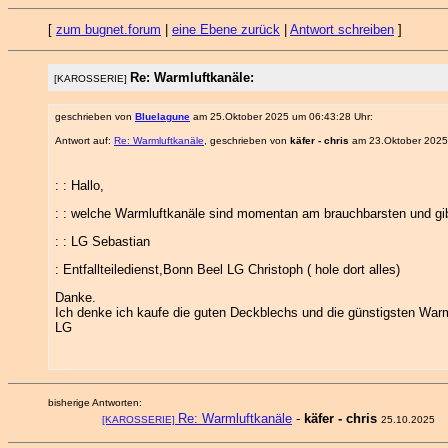
[
zum bugnet.forum
|
eine Ebene zurück
|
Antwort schreiben
]
Re: Warmluftkanäle:
[KAROSSERIE]
geschrieben von
Bluelagune
am 25.Oktober 2025 um 06:43:28 Uhr:
Antwort auf:
Re: Warmluftkanäle
, geschrieben von
käfer - chris
am 23.Oktober 2025
: : Hallo,
: : welche Warmluftkanäle sind momentan am brauchbarsten und gi
: : LG Sebastian
: Entfallteiledienst,Bonn Beel LG Christoph ( hole dort alles)
Danke.
Ich denke ich kaufe die guten Deckblechs und die günstigsten Warml
LG
bisherige Antworten:
Re: Warmluftkanäle
-
käfer - chris
[KAROSSERIE]
25.10.2025