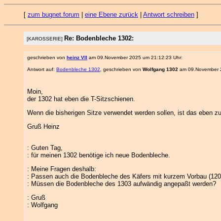
[
zum bugnet.forum
|
eine Ebene zurück
|
Antwort schreiben
]
Re: Bodenbleche 1302:
[KAROSSERIE]
geschrieben von
heinz VII
am 09.November 2025 um 21:12:23 Uhr:
Antwort auf:
Bodenbleche 1302
, geschrieben von
Wolfgang 1302
am 09.November 2
Moin,
der 1302 hat eben die T-Sitzschienen.
Wenn die bisherigen Sitze verwendet werden sollen, ist das eben zu
Gruß Heinz
: Guten Tag,
: für meinen 1302 benötige ich neue Bodenbleche.
: Meine Fragen deshalb:
: Passen auch die Bodenbleche des Käfers mit kurzem Vorbau (120
: Müssen die Bodenbleche des 1303 aufwändig angepaßt werden?
: Gruß
: Wolfgang