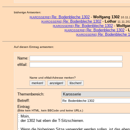
bisherige Antworten:
Re: Bodenbleche 1302
-
Wolfgang 1302
[KAROSSERIE]
10.11.
Re: Bodenbleche 1302
-
Lothar
[KAROSSERIE]
11.11.20
Re: Bodenbleche 1302
-
Wolfga
[KAROSSERIE]
Re: Bodenbleche 1302
-
L
[KAROSSERIE]
Re: Bodenbleche 
[KAROSSERIE]
Auf diesen Eintrag antworten:
Name:
eMail:
Name und eMail-Adresse merken?
Themenbereich:
Betreff:
Eintrag:
(Bitte kein HTML, kein BBCode und keine URLs.)