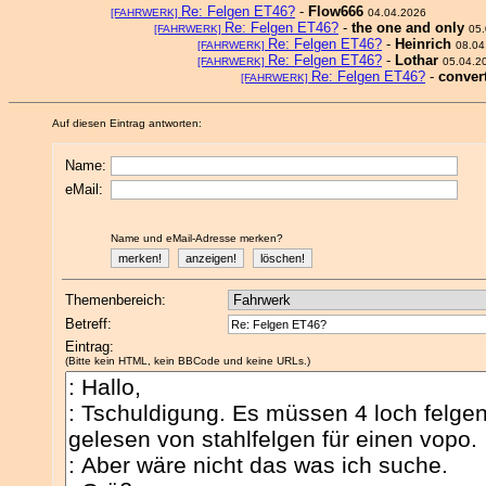
Re: Felgen ET46?
-
Flow666
[FAHRWERK]
04.04.2026
Re: Felgen ET46?
-
the one and only
[FAHRWERK]
05
Re: Felgen ET46?
-
Heinrich
[FAHRWERK]
08.04
Re: Felgen ET46?
-
Lothar
[FAHRWERK]
05.04.2
Re: Felgen ET46?
-
conver
[FAHRWERK]
Auf diesen Eintrag antworten:
Name:
eMail:
Name und eMail-Adresse merken?
Themenbereich:
Betreff:
Eintrag:
(Bitte kein HTML, kein BBCode und keine URLs.)