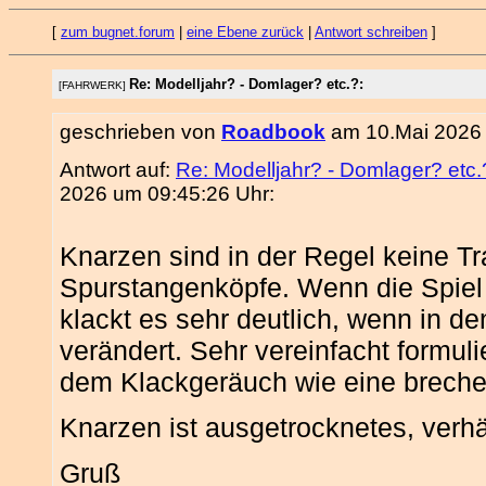
[
zum bugnet.forum
|
eine Ebene zurück
|
Antwort schreiben
]
Re: Modelljahr? - Domlager? etc.?:
[FAHRWERK]
geschrieben von
Roadbook
am 10.Mai 2026 
Antwort auf:
Re: Modelljahr? - Domlager? etc.
2026 um 09:45:26 Uhr:
Knarzen sind in der Regel keine T
Spurstangenköpfe. Wenn die Spiel
klackt es sehr deutlich, wenn in d
verändert. Sehr vereinfacht formuli
dem Klackgeräuch wie eine breche
Knarzen ist ausgetrocknetes, verh
Gruß