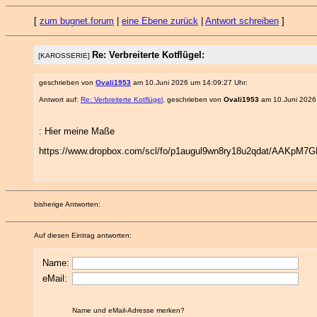
[
zum bugnet.forum
|
eine Ebene zurück
|
Antwort schreiben
]
Re: Verbreiterte Kotflügel:
[KAROSSERIE]
geschrieben von
Ovali1953
am 10.Juni 2026 um 14:09:27 Uhr:
Antwort auf:
Re: Verbreiterte Kotflügel
, geschrieben von
Ovali1953
am 10.Juni 2026
: Hier meine Maße
https://www.dropbox.com/scl/fo/p1augul9wn8ry18u2qdat/AAKpM
bisherige Antworten:
Auf diesen Eintrag antworten:
Name:
eMail:
Name und eMail-Adresse merken?