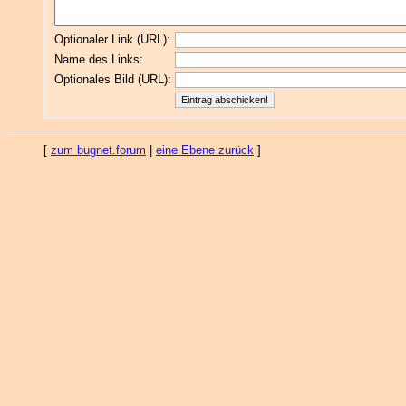
Optionaler Link (URL):
Name des Links:
Optionales Bild (URL):
[
zum bugnet.forum
|
eine Ebene zurück
]