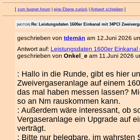
[
zum bugnet.forum
|
eine Ebene zurück
|
Antwort schreiben
]
Re: Leistungsdaten 1600er Einkanal mit 34PCI Zweiverg
[MOTOR]
geschrieben von
tdemän
am 12.Juni 2026 um
Antwort auf:
Leistungsdaten 1600er Einkanal
geschrieben von
Onkel_e
am 11.Juni 2026 u
: Hallo in die Runde, gibt es hier 
Zweivergaseranlage auf einem 160
das mal haben messen lassen? Mic
so an Nm rauskommen kann.
: Außerdem wäre interessant, ob so
Vergaseranlage ein Upgrade auf e
verträgt.
: Bitte nur belegbare, im wahrsten