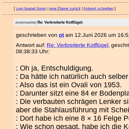
[
zum bugnet.forum
|
eine Ebene zurück
|
Antwort schreiben
]
Re: Verbreiterte Kotflügel:
[KAROSSERIE]
geschrieben von
ot
am 12.Juni 2026 um 16:5
Antwort auf:
Re: Verbreiterte Kotflügel
, gesch
08:38:33 Uhr:
: Oh ja, Entschuldigung.
: Da hätte ich natürlich auch selb
: Also das ist ein Ovali von 1953.
: Darunter sitzt eine 84 er Bodenpl
: Die verbauten schrägen Lenker s
aber die Stahlausführung mit Sche
: Dort habe ich eine 8 × 16 Felge 
: Wie schon gesagt, habe ich die K