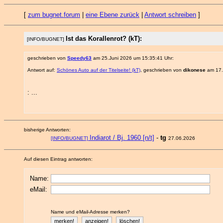
[
zum bugnet.forum
|
eine Ebene zurück
|
Antwort schreiben
]
Ist das Korallenrot? (kT):
[INFO/BUGNET]
geschrieben von
Speedy63
am 25.Juni 2026 um 15:35:41 Uhr:
Antwort auf:
Schönes Auto auf der Titelseite! (kT)
, geschrieben von
dikonese
am 17.
: ...
bisherige Antworten:
Indiarot / Bj. 1960 [n/t]
-
tg
[INFO/BUGNET]
27.06.2026
Auf diesen Eintrag antworten:
Name:
eMail:
Name und eMail-Adresse merken?