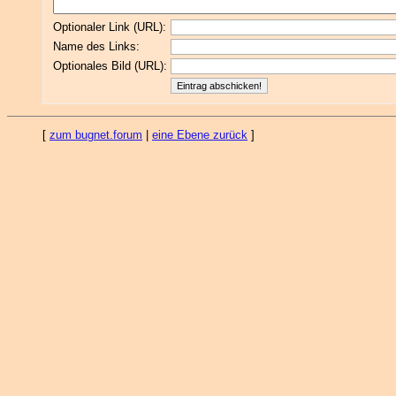
Optionaler Link (URL):
Name des Links:
Optionales Bild (URL):
[
zum bugnet.forum
|
eine Ebene zurück
]