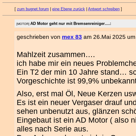
[
zum bugnet.forum
|
eine Ebene zurück
|
Antwort schreiben
]
AD Motor geht nur mit Bremsenreiniger….:
[MOTOR]
geschrieben von
mex 83
am 26.Mai 2025 um 
Mahlzeit zusammen….
ich habe mir ein neues Problemche
Ein T2 der min 10 Jahre stand… sch
Vorgeschichte ist 99,9% unbekann
Also, erst mal Öl, Neue Kerzen us
Es ist ein neuer Vergaser drauf 
sehen unbenutzt aus, glänzen sch
Eingebaut ist ein AD Motor ( also nic
alles nach Serie aus.