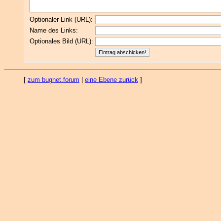
Optionaler Link (URL):
Name des Links:
Optionales Bild (URL):
[
zum bugnet.forum
|
eine Ebene zurück
]