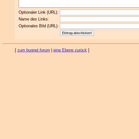
Optionaler Link (URL):
Name des Links:
Optionales Bild (URL):
[
zum bugnet.forum
|
eine Ebene zurück
]