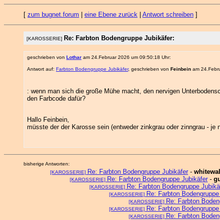
[
zum bugnet.forum
|
eine Ebene zurück
|
Antwort schreiben
]
Re: Farbton Bodengruppe Jubikäfer:
[KAROSSERIE]
geschrieben von
Lothar
am 24.Februar 2026 um 09:50:18 Uhr:
Antwort auf:
Farbton Bodengruppe Jubikäfer
, geschrieben von
Feinbein
am 24.Febru
: wenn man sich die große Mühe macht, den nervigen Unterbodenschu
den Farbcode dafür?
Hallo Feinbein,
müsste der der Karosse sein (entweder zinkgrau oder zinngrau - je
bisherige Antworten:
Re: Farbton Bodengruppe Jubikäfer
-
whitewal
[KAROSSERIE]
Re: Farbton Bodengruppe Jubikäfer
-
g
[KAROSSERIE]
Re: Farbton Bodengruppe Jubikä
[KAROSSERIE]
Re: Farbton Bodengruppe 
[KAROSSERIE]
Re: Farbton Boden
[KAROSSERIE]
Re: Farbton Bodengruppe 
[KAROSSERIE]
Re: Farbton Boden
[KAROSSERIE]