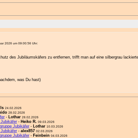
ar 2026 um 09:00:56 Uhr:
tz des Jubiläumskäfers zu entfernen, trifft man auf eine silbergrau lackiert
 nachdem, was Du hast)
ls
24.02.2026
uido
28.02.2026
fer
-
Lothar
28.02.2026
Jubikäfer
-
Heiko R.
09.03.2026
gruppe Jubikäfer
-
Lothar
10.03.2026
Jubikäfer
-
alex857
02.03.2026
gruppe Jubikäfer
-
Feinbein
04.03.2026