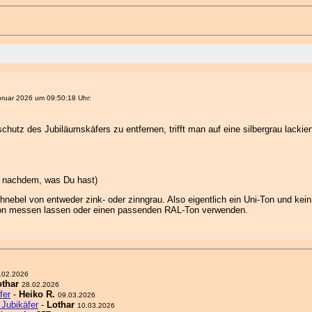
ruar 2026 um 09:50:18 Uhr:
utz des Jubiläumskäfers zu entfernen, trifft man auf eine silbergrau lackie
je nachdem, was Du hast)
nebel von entweder zink- oder zinngrau. Also eigentlich ein Uni-Ton und kein
bton messen lassen oder einen passenden RAL-Ton verwenden.
.02.2026
othar
28.02.2026
fer
-
Heiko R.
09.03.2026
Jubikäfer
-
Lothar
10.03.2026