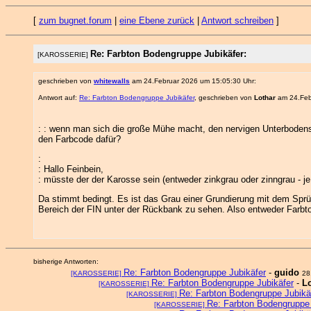
[
zum bugnet.forum
|
eine Ebene zurück
|
Antwort schreiben
]
Re: Farbton Bodengruppe Jubikäfer:
[KAROSSERIE]
geschrieben von
whitewalls
am 24.Februar 2026 um 15:05:30 Uhr:
Antwort auf:
Re: Farbton Bodengruppe Jubikäfer
, geschrieben von
Lothar
am 24.Feb
: : wenn man sich die große Mühe macht, den nervigen Unterbodensch
den Farbcode dafür?
:
: Hallo Feinbein,
: müsste der der Karosse sein (entweder zinkgrau oder zinngrau - 
Da stimmt bedingt. Es ist das Grau einer Grundierung mit dem Sprüh
Bereich der FIN unter der Rückbank zu sehen. Also entweder Far
bisherige Antworten:
Re: Farbton Bodengruppe Jubikäfer
-
guido
[KAROSSERIE]
28
Re: Farbton Bodengruppe Jubikäfer
-
L
[KAROSSERIE]
Re: Farbton Bodengruppe Jubikä
[KAROSSERIE]
Re: Farbton Bodengruppe 
[KAROSSERIE]