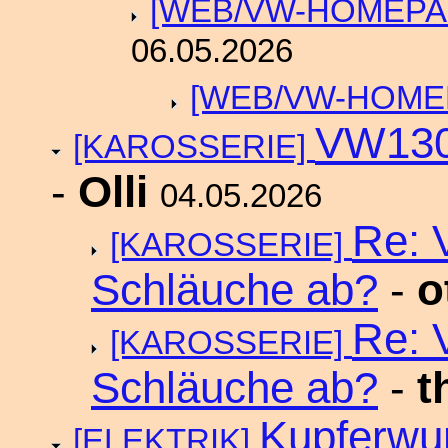
[WEB/VW-HOMEP
06.05.2026
[WEB/VW-HOME
VW1303
[KAROSSERIE]
-
Olli
04.05.2026
Re: 
[KAROSSERIE]
Schläuche ab?
-
o
Re: 
[KAROSSERIE]
Schläuche ab?
-
t
Kupferw
[ELEKTRIK]