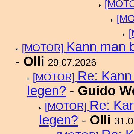
[MOT
[M
Kann man b
[MOTOR]
-
Olli
29.07.2026
Re: Kann
[MOTOR]
legen?
-
Guido W
Re: Ka
[MOTOR]
legen?
-
Olli
31.0