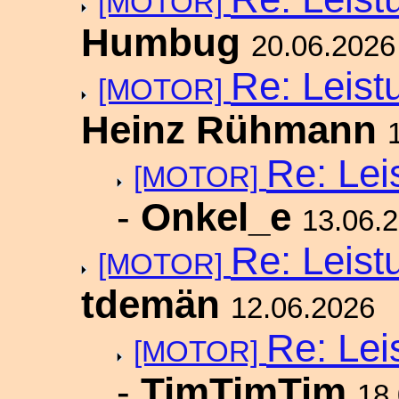
[MOTOR]
Humbug
20.06.2026
Re: Leist
[MOTOR]
Heinz Rühmann
Re: Lei
[MOTOR]
-
Onkel_e
13.06.
Re: Leist
[MOTOR]
tdemän
12.06.2026
Re: Lei
[MOTOR]
-
TimTimTim
18