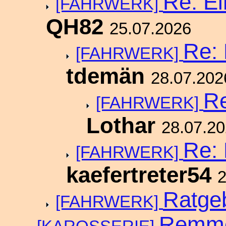
Re: E
[FAHRWERK]
QH82
25.07.2026
Re: 
[FAHRWERK]
tdemän
28.07.202
Re
[FAHRWERK]
Lothar
28.07.2
Re: 
[FAHRWERK]
kaefertreter54
2
Ratge
[FAHRWERK]
Remmel