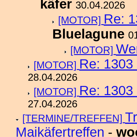
käfer
30.04.2026
Re: 1
[MOTOR]
Bluelagune
0
Wen
[MOTOR]
Re: 1303 
[MOTOR]
28.04.2026
Re: 1303 
[MOTOR]
27.04.2026
T
[TERMINE/TREFFEN]
Maikäfertreffen
-
wo