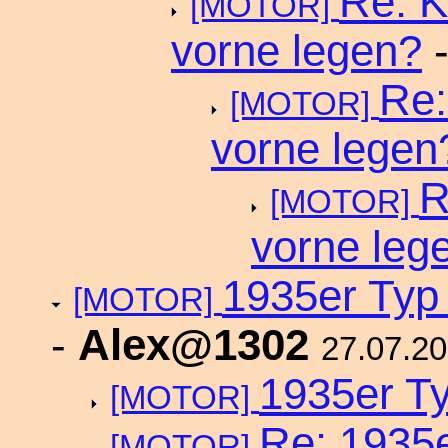
Re: K
[MOTOR]
vorne legen?
Re:
[MOTOR]
vorne legen
R
[MOTOR]
vorne leg
1935er Typ 
[MOTOR]
-
Alex@1302
27.07.2
1935er Ty
[MOTOR]
Re: 1935e
[MOTOR]