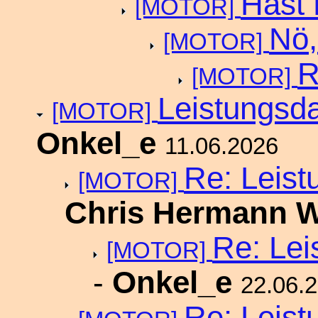
Hast 
[MOTOR]
Nö,
[MOTOR]
R
[MOTOR]
Leistungsd
[MOTOR]
Onkel_e
11.06.2026
Re: Leist
[MOTOR]
Chris Hermann
Re: Lei
[MOTOR]
-
Onkel_e
22.06.
Re: Leist