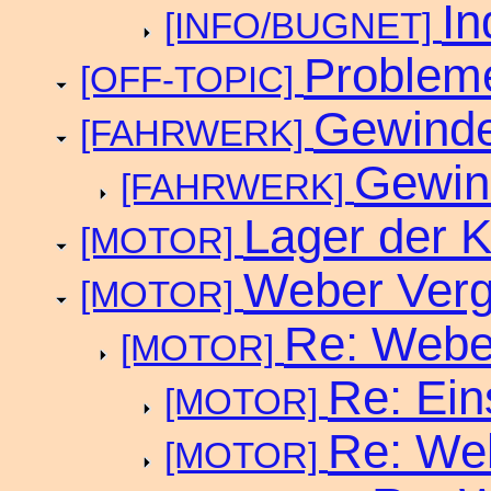
In
[INFO/BUGNET]
Probleme
[OFF-TOPIC]
Gewinde
[FAHRWERK]
Gewin
[FAHRWERK]
Lager der Kl
[MOTOR]
Weber Verg
[MOTOR]
Re: Webe
[MOTOR]
Re: Ein
[MOTOR]
Re: We
[MOTOR]