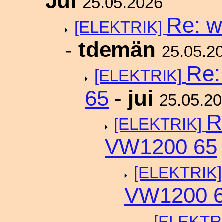
Jui
25.05.2026
Re: w
[ELEKTRIK]
-
tdemän
25.05.2
Re:
[ELEKTRIK]
65
-
jui
25.05.2
R
[ELEKTRIK]
VW1200 65
[ELEKTRIK
VW1200 
[ELEKTR