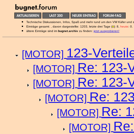
Technische Diskussionen, Infos, Spaß und mehr rund um den VW Käfer und 
Einträge gesamt: , davon dargestellte: 1203, letzte drei Tage (
): 8,
heute
: 0.
ältere Einträge sind im
bugnet.archiv
zu finden:
jetzt ausprobieren!
123-Verteil
[MOTOR]
Re: 123-V
[MOTOR]
Re: 123-V
[MOTOR]
Re: 123
[MOTOR]
Re: 1
[MOTOR]
Re:
[MOTOR]